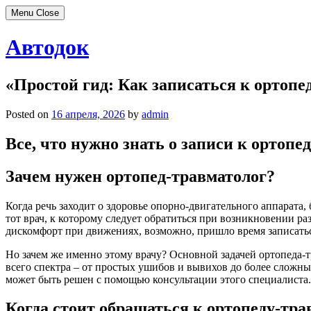
Menu
Close
Skip
Автодок
to
content
«Простой гид: Как записаться к ортопе
Posted on
16 апреля, 2026
by
admin
Все, что нужно знать о записи к ортопе
Зачем нужен ортопед-травматолог?
Когда речь заходит о здоровье опорно-двигательного аппарат
тот врач, к которому следует обратиться при возникновении р
дискомфорт при движениях, возможно, пришло время записатьс
Но зачем же именно этому врачу? Основной задачей ортопеда-т
всего спектра – от простых ушибов и вывихов до более сложных
может быть решен с помощью консультации этого специалиста.
Когда стоит обращаться к ортопеду-тра