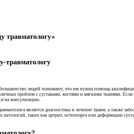
ду травматологу»
ду-травматологу
а, большинство людей понимают, что им нужна помощь квалифиц
азличных проблем с суставами, костями и мягкими тканями. Если
я на консультацию.
равматолога является диагностика и лечение травм, а также заб
 патологий, таких как артрит, остеопороз или деформации суста
вматологу?